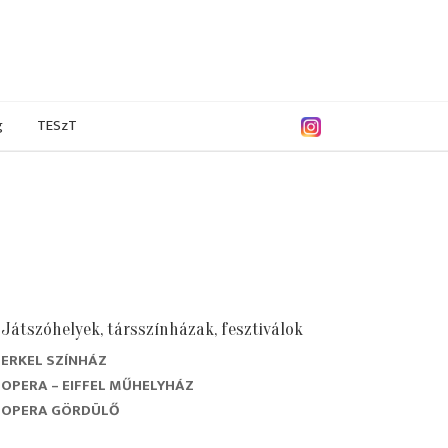
g
TESzT
Játszóhelyek, társszínházak, fesztiválok
ERKEL SZÍNHÁZ
/2018
2016/2017
2015/2016
2014/2015
OPERA – EIFFEL MŰHELYHÁZ
OPERA GÖRDÜLŐ