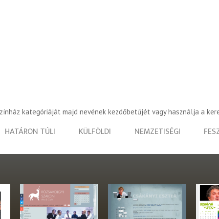
színház kategóriáját majd nevének kezdőbetűjét vagy használja a ker
HATÁRON TÚLI
KÜLFÖLDI
NEMZETISÉGI
FES