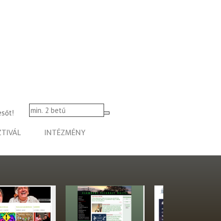
esőt!
ZTIVÁL
INTÉZMÉNY