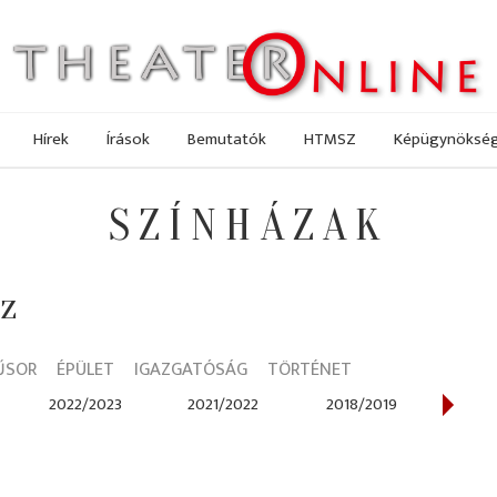
Hírek
Írások
Bemutatók
HTMSZ
Képügynöksé
SZÍNHÁZAK
áz
ŰSOR
ÉPÜLET
IGAZGATÓSÁG
TÖRTÉNET
2022/2023
2021/2022
2018/2019
2017