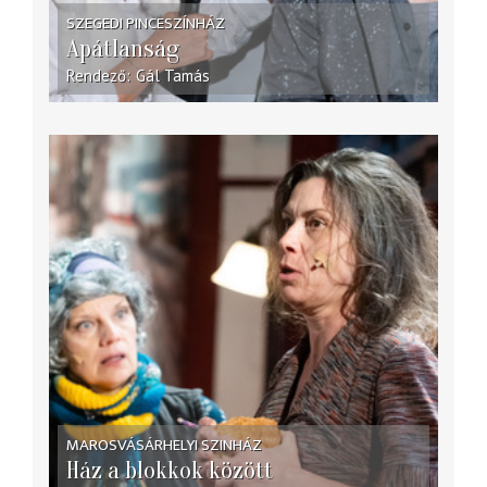
SZEGEDI PINCESZÍNHÁZ
Apátlanság
Rendező
Gál Tamás
MAROSVÁSÁRHELYI SZINHÁZ
Ház a blokkok között