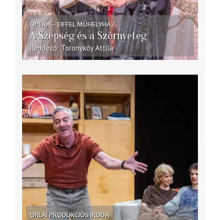
OPERA – EIFFEL MŰHELYHÁZ
A Szépség és a Szörnyeteg
Rendező
Toronykőy Attila
ORLAI PRODUKCIÓS IRODA