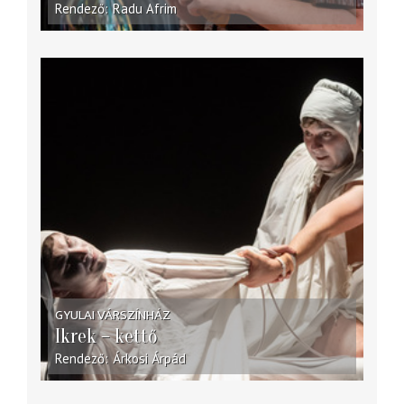
Rendező
Radu Afrim
GYULAI VÁRSZÍNHÁZ
Ikrek – kettő
Rendező
Árkosi Árpád