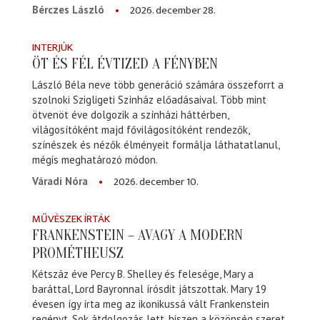
2026. december 28.
Bérczes László
INTERJÚK
ÖT ÉS FÉL ÉVTIZED A FÉNYBEN
László Béla neve több generáció számára összeforrt a
szolnoki Szigligeti Színház előadásaival. Több mint
ötvenöt éve dolgozik a színházi háttérben,
világosítóként majd fővilágosítóként rendezők,
színészek és nézők élményeit formálja láthatatlanul,
mégis meghatározó módon.
2026. december 10.
Váradi Nóra
MŰVÉSZEK ÍRTÁK
FRANKENSTEIN – AVAGY A MODERN
PROMÉTHEUSZ
Kétszáz éve Percy B. Shelley és felesége, Mary a
baráttal, Lord Bayronnal írósdit játszottak. Mary 19
évesen így írta meg az ikonikussá vált Frankenstein
regényt. Sok átdolgozás lett, hiszen a közönség szeret