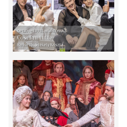
OPERA – EIFFEL MŰHELYHÁZ
Così fan tutte
Rendező
Székely Kriszta