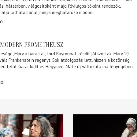
ázi háttérben, világosítóként majd fővilágosítóként rendezők,
málja láthatatlanul, mégis meghatározó módon.
0.
A MODERN PROMÉTHEUSZ
lesége, Mary a baráttal, Lord Bayronnal írósdit játszottak. Mary 19
 vált Frankenstein regényt. Sok átdolgozás lett, hiszen a közönség
éven felül. Garai Judit és Hegymegi Máté új változata ma lényegében
10.