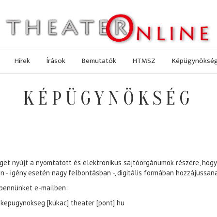
Hírek
Írások
Bemutatók
HTMSZ
Képügynöksé
KÉPÜGYNÖKSÉG
get nyújt a nyomtatott és elektronikus sajtóorgánumok részére, hogy
n - igény esetén nagy felbontásban -, digitális formában hozzájussana
 bennünket e-mailben:
kepugynokseg [kukac] theater [pont] hu