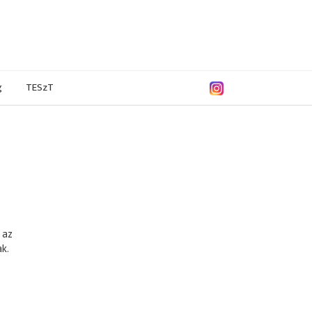
g
TESzT
 az
k.