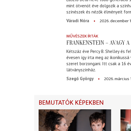
mint ötvenöt éve dolgozik a szính
színészek és nézők élményeit for
2026. december 1
Váradi Nóra
MŰVÉSZEK ÍRTÁK
FRANKENSTEIN – AVAGY 
Kétszáz éve Percy B. Shelley és fe
évesen így írta meg az ikonikussá
szeret borzongani. Itt csak a 16 
látványszínház.
2026. március 
Szegő György
BEMUTATÓK KÉPEKBEN