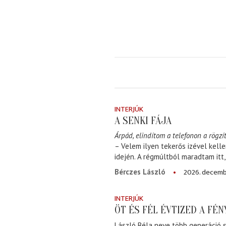
INTERJÚK
A SENKI FÁJA
Árpád, elindítom a telefonon a rögzít
– Velem ilyen tekerős izével kell
idején. A régmúltból maradtam itt
2026. decemb
Bérczes László
INTERJÚK
ÖT ÉS FÉL ÉVTIZED A FÉ
László Béla neve több generáció s