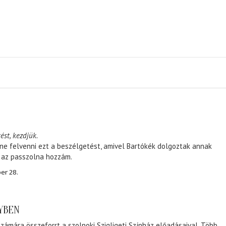
ést, kezdjük.
ene felvenni ezt a beszélgetést, amivel Bartókék dolgoztak annak
, az passzolna hozzám.
er 28.
NYBEN
zámára összeforrt a szolnoki Szigligeti Színház előadásaival. Több