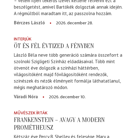
– Velem ilyen tekerős izével kellene felvenni ezt a
beszélgetést, amivel Bartókék dolgoztak annak idején.
A régmúltból maradtam itt, az passzolna hozzám.
2026. december 28.
Bérczes László
INTERJÚK
ÖT ÉS FÉL ÉVTIZED A FÉNYBEN
László Béla neve több generáció számára összeforrt a
szolnoki Szigligeti Színház előadásaival. Több mint
ötvenöt éve dolgozik a színházi háttérben,
világosítóként majd fővilágosítóként rendezők,
színészek és nézők élményeit formálja láthatatlanul,
mégis meghatározó módon.
2026. december 10.
Váradi Nóra
MŰVÉSZEK ÍRTÁK
FRANKENSTEIN – AVAGY A MODERN
PROMÉTHEUSZ
Kétszáz éve Percy B. Shelley és felesége, Mary a