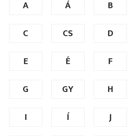
A
Á
B
C
CS
D
E
É
F
G
GY
H
I
Í
J