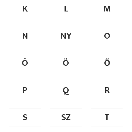
K
L
M
N
NY
O
Ó
Ö
Ő
P
Q
R
S
SZ
T