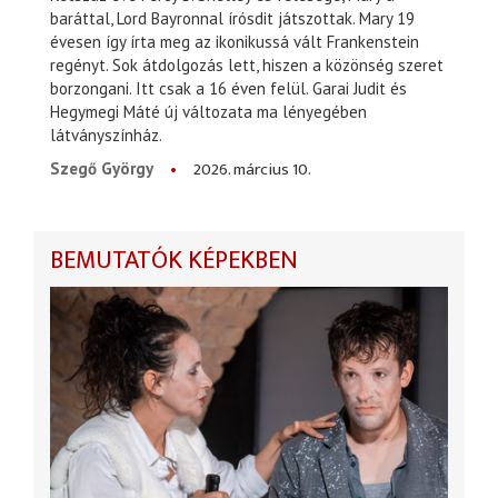
baráttal, Lord Bayronnal írósdit játszottak. Mary 19
évesen így írta meg az ikonikussá vált Frankenstein
regényt. Sok átdolgozás lett, hiszen a közönség szeret
borzongani. Itt csak a 16 éven felül. Garai Judit és
Hegymegi Máté új változata ma lényegében
látványszínház.
2026. március 10.
Szegő György
BEMUTATÓK KÉPEKBEN