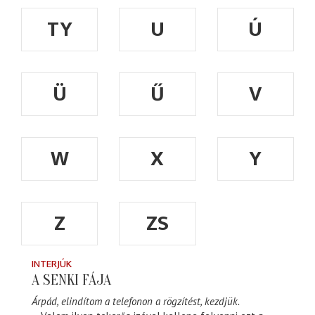
TY
U
Ú
Ü
Ű
V
W
X
Y
Z
ZS
INTERJÚK
A SENKI FÁJA
Árpád, elindítom a telefonon a rögzítést, kezdjük.