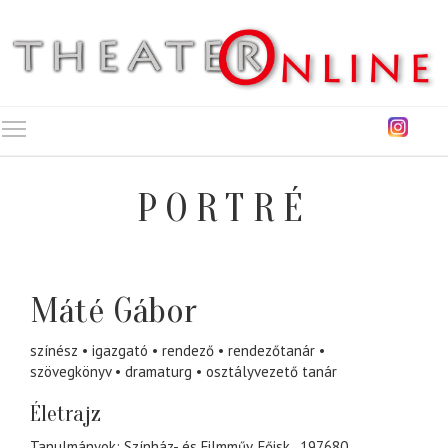
Toggle main menu visibility
PORTRÉ
Máté Gábor
színész
igazgató
rendező
rendezőtanár
szövegkönyv
dramaturg
osztályvezető tanár
Életrajz
Tanulmányok: Színház- és Filmműv. Főisk., 197680.