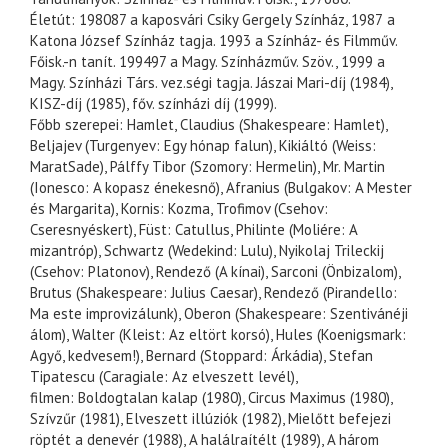
Életút: 198087 a kaposvári Csiky Gergely Színház, 1987 a
Katona József Színház tagja. 1993 a Színház- és Filmműv.
Főisk.-n tanít. 199497 a Magy. Színházműv. Szöv., 1999 a
Magy. Színházi Társ. vez.ségi tagja. Jászai Mari-díj (1984),
KISZ-díj (1985), főv. színházi díj (1999).
Főbb szerepei: Hamlet, Claudius (Shakespeare: Hamlet),
Beljajev (Turgenyev: Egy hónap falun), Kikiáltó (Weiss:
MaratSade), Pálffy Tibor (Szomory: Hermelin), Mr. Martin
(Ionesco: A kopasz énekesnő), Afranius (Bulgakov: A Mester
és Margarita), Kornis: Kozma, Trofimov (Csehov:
Cseresnyéskert), Füst: Catullus, Philinte (Moliére: A
mizantróp), Schwartz (Wedekind: Lulu), Nyikolaj Trileckij
(Csehov: Platonov), Rendező (A kínai), Sarconi (Önbizalom),
Brutus (Shakespeare: Julius Caesar), Rendező (Pirandello:
Ma este improvizálunk), Oberon (Shakespeare: Szentivánéji
álom), Walter (Kleist: Az eltört korsó), Hules (Koenigsmark:
Agyő, kedvesem!), Bernard (Stoppard: Árkádia), Stefan
Tipatescu (Caragiale: Az elveszett levél),
filmen: Boldogtalan kalap (1980), Circus Maximus (1980),
Szívzűr (1981), Elveszett illúziók (1982), Mielőtt befejezi
röptét a denevér (1988), A halálraítélt (1989), A három