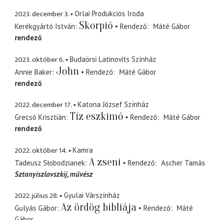
2023. december 3.
Orlai Produkciós Iroda
Skorpió
Kerékgyártó István
Rendező
Máté Gábor
rendező
2023. október 6.
Budaörsi Latinovits Színház
John
Annie Baker
Rendező
Máté Gábor
rendező
2022. december 17.
Katona József Színház
Tíz eszkimó
Grecsó Krisztián
Rendező
Máté Gábor
rendező
2022. október 14.
Kamra
A zseni
Tadeusz Słobodzianek
Rendező
Ascher Tamás
Sztanyiszlavszkij
művész
2022. július 28.
Gyulai Várszínház
Az ördög bibliája
Gulyás Gábor
Rendező
Máté
Gábor