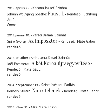
2015. április 25.
Katona József Színház
Faust I.
Johann Wolfgang Goethe
Rendező
Schilling
Árpád
Faust
2015. január 10.
Varsói Drámai Színház
Az imposztor
Spiró György
Rendező
Máté Gábor
rendező
2014. október 17.
Katona József Színház
A két Korea újraegyesítése
Joël Pommerat
Rendező
Máté Gábor
rendező
2014. szeptember 19.
Színművészeti Padlás
Nincstelenek
Borbély Szilárd
Rendező
Máté Gábor
rendező
2014. július 31.
AlkalMáté Trupp