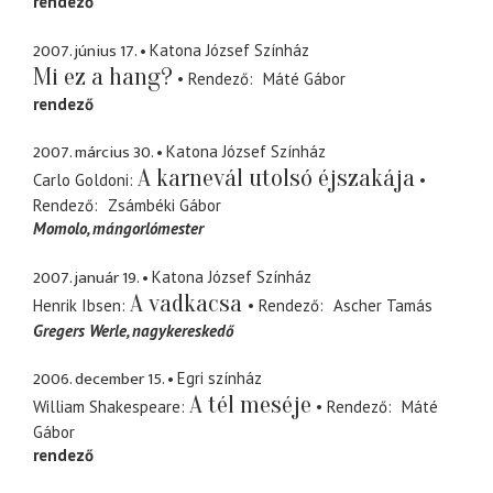
rendező
2007. június 17.
Katona József Színház
Mi ez a hang?
Rendező
Máté Gábor
rendező
2007. március 30.
Katona József Színház
A karnevál utolsó éjszakája
Carlo Goldoni
Rendező
Zsámbéki Gábor
Momolo
mángorlómester
2007. január 19.
Katona József Színház
A vadkacsa
Henrik Ibsen
Rendező
Ascher Tamás
Gregers Werle
nagykereskedő
2006. december 15.
Egri színház
A tél meséje
William Shakespeare
Rendező
Máté
Gábor
rendező