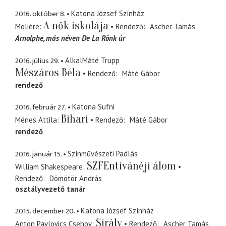
2016. október 8.
Katona József Színház
A nők iskolája
Molière
Rendező
Ascher Tamás
Arnolphe
más néven De La Rönk úr
2016. július 29.
AlkalMáté Trupp
Mészáros Béla
Rendező
Máté Gábor
rendező
2016. február 27.
Katona Sufni
Bihari
Ménes Attila
Rendező
Máté Gábor
rendező
2016. január 15.
Színművészeti Padlás
SZFEntivánéji álom
William Shakespeare
Rendező
Dömötör András
osztályvezető tanár
2015. december 20.
Katona József Színház
Sirály
Anton Pavlovics Csehov
Rendező
Ascher Tamás