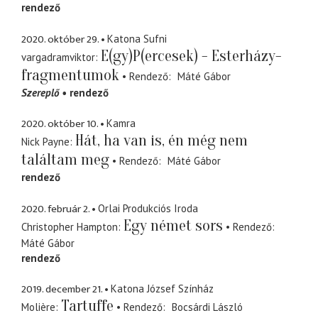
rendező
2020. október 29.
Katona Sufni
E(gy)P(ercesek) - Esterházy-
vargadramviktor
fragmentumok
Rendező
Máté Gábor
Szereplő
rendező
2020. október 10.
Kamra
Hát, ha van is, én még nem
Nick Payne
találtam meg
Rendező
Máté Gábor
rendező
2020. február 2.
Orlai Produkciós Iroda
Egy német sors
Christopher Hampton
Rendező
Máté Gábor
rendező
2019. december 21.
Katona József Színház
Tartuffe
Molière
Rendező
Bocsárdi László