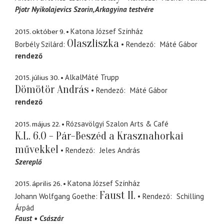
Pjotr Nyikolajevics Szorin
Arkagyina testvére
2015. október 9.
Katona József Színház
Olaszliszka
Borbély Szilárd
Rendező
Máté Gábor
rendező
2015. július 30.
AlkalMáté Trupp
Dömötör András
Rendező
Máté Gábor
rendező
2015. május 22.
Rózsavölgyi Szalon Arts & Café
K.L. 6.0 - Pár-Beszéd a Krasznahorkai
művekkel
Rendező
Jeles András
Szereplő
2015. április 26.
Katona József Színház
Faust II.
Johann Wolfgang Goethe
Rendező
Schilling
Árpád
Faust
Császár