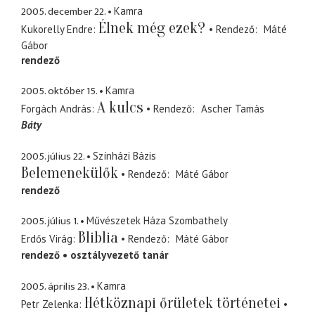
2005. december 22.
Kamra
Élnek még ezek?
Kukorelly Endre
Rendező
Máté
Gábor
rendező
2005. október 15.
Kamra
A kulcs
Forgách András
Rendező
Ascher Tamás
Báty
2005. július 22.
Színházi Bázis
Belemenekülők
Rendező
Máté Gábor
rendező
2005. július 1.
Művészetek Háza Szombathely
Bliblia
Erdős Virág
Rendező
Máté Gábor
rendező
osztályvezető tanár
2005. április 23.
Kamra
Hétköznapi őrületek történetei
Petr Zelenka