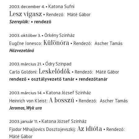
2003. december 4.
Katona Sufni
Lesz vigasz
Rendező
Máté Gábor
Szereplők:
rendező
2003. október 3.
Örkény Színház
Különóra
Eugčne Ionesco
Rendező
Ascher Tamás
Házvezetőnő
2003. március 21.
Ódry Színpad
Leskelődők
Carlo Goldoni
Rendező
Máté Gábor
rendező
osztályvezető tanár
rendezőtanár
2003. március 14.
Katona József Színház
A bosszú
Heinrich von Kleist
Rendező
Ascher Tamás
Jeromos
Wyk ura
2003. január 11.
Katona József Színház
Az idióta
Fjodor Mihajlovics Dosztojevszkij
Rendező
Máté Gábor