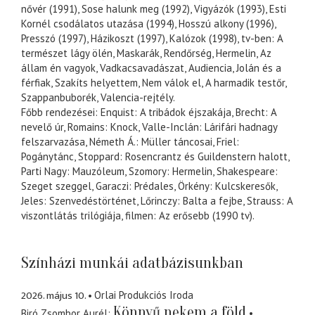
nővér (1991), Sose halunk meg (1992), Vigyázók (1993), Esti
Kornél csodálatos utazása (1994), Hosszú alkony (1996),
Presszó (1997), Házikoszt (1997), Kalózok (1998), tv-ben: A
természet lágy ölén, Maskarák, Rendőrség, Hermelin, Az
állam én vagyok, Vadkacsavadászat, Audiencia, Jolán és a
férfiak, Szakíts helyettem, Nem válok el, A harmadik testőr,
Szappanbuborék, Valencia-rejtély.
Főbb rendezései: Enquist: A tribádok éjszakája, Brecht: A
nevelő úr, Romains: Knock, Valle-Inclán: Lárifári hadnagy
felszarvazása, Németh Á.: Müller táncosai, Friel:
Pogánytánc, Stoppard: Rosencrantz és Guildenstern halott,
Parti Nagy: Mauzóleum, Szomory: Hermelin, Shakespeare:
Szeget szeggel, Garaczi: Prédales, Örkény: Kulcskeresők,
Jeles: Szenvedéstörténet, Lőrinczy: Balta a fejbe, Strauss: A
viszontlátás trilógiája, filmen: Az erősebb (1990 tv).
Színházi munkái adatbázisunkban
2026. május 10.
Orlai Produkciós Iroda
Könnyű nekem a föld
Biró Zsombor Aurél