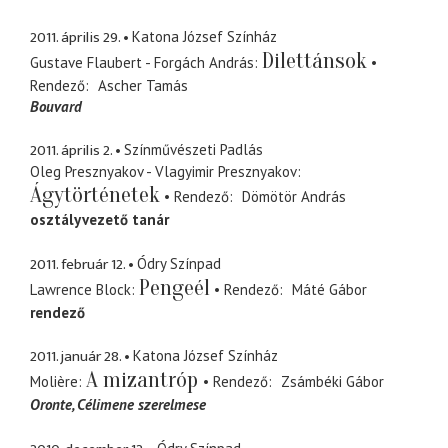
2011. április 29.
Katona József Színház
Dilettánsok
Gustave Flaubert - Forgách András
Rendező
Ascher Tamás
Bouvard
2011. április 2.
Színművészeti Padlás
Oleg Presznyakov - Vlagyimir Presznyakov
Ágytörténetek
Rendező
Dömötör András
osztályvezető tanár
2011. február 12.
Ódry Színpad
Pengeél
Lawrence Block
Rendező
Máté Gábor
rendező
2011. január 28.
Katona József Színház
A mizantróp
Molière
Rendező
Zsámbéki Gábor
Oronte
Célimene szerelmese