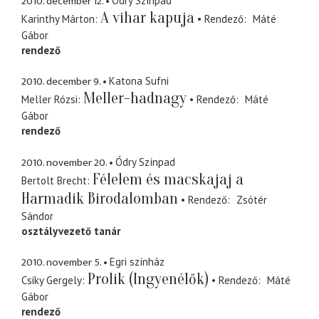
2010. december 12.
Ódry Színpad
A vihar kapuja
Karinthy Márton
Rendező
Máté
Gábor
rendező
2010. december 9.
Katona Sufni
Meller-hadnagy
Meller Rózsi
Rendező
Máté
Gábor
rendező
2010. november 20.
Ódry Színpad
Félelem és macskajaj a
Bertolt Brecht
Harmadik Birodalomban
Rendező
Zsótér
Sándor
osztályvezető tanár
2010. november 5.
Egri színház
Prolik (Ingyenélők)
Csiky Gergely
Rendező
Máté
Gábor
rendező