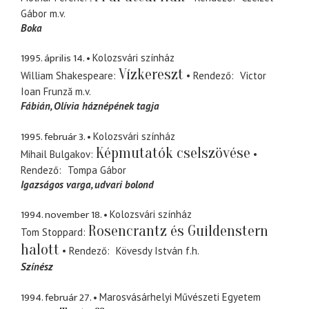
Gábor
m.v.
Boka
1995. április 14.
Kolozsvári színház
Vízkereszt
William Shakespeare
Rendező
Victor
Ioan Frunză
m.v.
Fábián
Olívia háznépének tagja
1995. február 3.
Kolozsvári színház
Képmutatók cselszövése
Mihail Bulgakov
Rendező
Tompa Gábor
Igazságos varga
udvari bolond
1994. november 18.
Kolozsvári színház
Rosencrantz és Guildenstern
Tom Stoppard
halott
Rendező
Kövesdy István
f.h.
Színész
1994. február 27.
Marosvásárhelyi Művészeti Egyetem