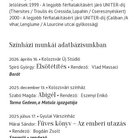
Jelölések:1999 - A legjobb férfialakításért járó UNITER-díj
(Thersites / Troulis és Cressida, Lopahin / Cseresznyéskert)
2000 - A legjobb férfialakításért járó UNITER-díj (Caliban /A
vihar, Lenglume / A Lourcine utcai gyilkosság)
Színházi munkái adatbázisunkban
2026. április 16.
Kolozsvár Új Stúdió
Elsötétítés
Spiró György
Rendező
Vlad Massaci
Barát
2025. december 13.
Kolozsvári színház
Abigél
Szabó Magda
Rendező
Eszenyi Enikő
Torma Gedeon
a Matula igazgatója
2025. július 17.
Gyulai Várszínház
Füves könyv – Az emberi utazás
Márai Sándor
Rendező
Bogdán Zsolt
Szereplő
rendező