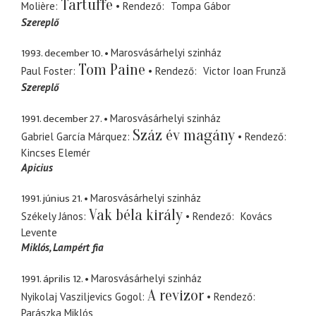
Tartuffe
Molière
Rendező
Tompa Gábor
Szereplő
1993. december 10.
Marosvásárhelyi szinház
Tom Paine
Paul Foster
Rendező
Victor Ioan Frunză
Szereplő
1991. december 27.
Marosvásárhelyi szinház
Száz év magány
Gabriel García Márquez
Rendező
Kincses Elemér
Apicius
1991. június 21.
Marosvásárhelyi szinház
Vak béla király
Székely János
Rendező
Kovács
Levente
Miklós
Lampért fia
1991. április 12.
Marosvásárhelyi szinház
A revizor
Nyikolaj Vasziljevics Gogol
Rendező
Parászka Miklós