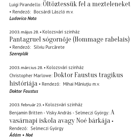
Öltöztessük fel a mezteleneket
Luigi Pirandello
Rendező
Bocsárdi László
m.v.
Ludovico Nota
2003. május 28.
Kolozsvári színház
Pantagruel sógornője (Hommage rabelais)
Rendező
Silviu Purcărete
Szereplők
2003. március 28.
Kolozsvári színház
Doktor Faustus tragikus
Christopher Marlowe
históriája
Rendező
Mihai Măniuțiu
m.v.
Doktor Faustus
2003. február 23.
Kolozsvári színház
A
Benjamin Britten - Visky András - Selmeczi György
vasárnapi iskola avagy Noé bárkája
Rendező
Selmeczi György
Ádám
Noé