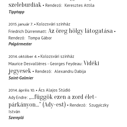
szeleburdiak
Rendező
Keresztes Attila
Tipptopp
2015. január 7.
Kolozsvári színház
Az öreg hölgy látogatása
Friedrich Dürrenmatt
Rendező
Tompa Gábor
Polgármester
2014. október 4.
Kolozsvári színház
Vidéki
Maurice Desvallières - Georges Feydeau
jegyesek
Rendező
Alexandru Dabija
Saint-Galmier
2014. április 10.
Ács Alajos Stúdió
„...függök ezen a zord élet-
Ady Endre
párkányon...” (Ady-est)
Rendező
Szugyiczky
István
Szereplő