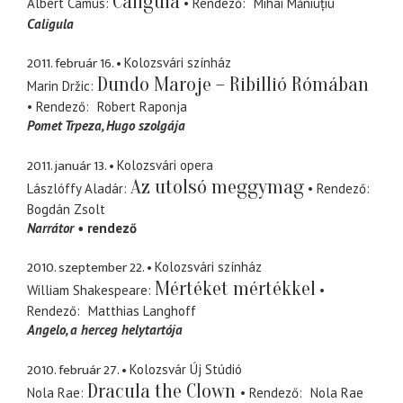
Caligula
Albert Camus
Rendező
Mihai Măniuțiu
Caligula
2011. február 16.
Kolozsvári színház
Dundo Maroje – Ribillió Rómában
Marin Držic
Rendező
Robert Raponja
Pomet Trpeza
Hugo szolgája
2011. január 13.
Kolozsvári opera
Az utolsó meggymag
Lászlóffy Aladár
Rendező
Bogdán Zsolt
Narrátor
rendező
2010. szeptember 22.
Kolozsvári színház
Mértéket mértékkel
William Shakespeare
Rendező
Matthias Langhoff
Angelo
a herceg helytartója
2010. február 27.
Kolozsvár Új Stúdió
Dracula the Clown
Nola Rae
Rendező
Nola Rae