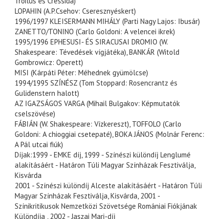
Troilus és Cressida)
LOPAHIN (A.P.Csehov: Cseresznyéskert)
1996/1997 KLEISERMANN MIHÁLY (Parti Nagy Lajos: Ibusár)
ZANETTO/TONINO (Carlo Goldoni: A velencei ikrek)
1995/1996 EPHESUSI- ÉS SIRACUSAI DROMIO (W.
Shakespeare: Tévedések vígjátéka), BANKÁR (Witold
Gombrowicz: Operett)
MISI (Kárpáti Péter: Méhednek gyümölcse)
1994/1995 SZÍNÉSZ (Tom Stoppard: Rosencrantz és
Gulidenstern halott)
AZ IGAZSÁGOS VARGA (Mihail Bulgakov: Képmutatók
cselszövése)
FÁBIÁN (W. Shakespeare: Vízkereszt), TOFFOLO (Carlo
Goldoni: A chioggiai csetepaté), BOKA JÁNOS (Molnár Ferenc:
A Pál utcai fiúk)
Díjak:1999 - EMKE díj, 1999 - Színészi különdíj Lenglumé
alakításáért - Határon Túli Magyar Színházak Fesztiválja,
Kisvárda
2001 - Színészi különdíj Alceste alakításáért - Határon Túli
Magyar Színházak Fesztiválja, Kisvárda, 2001 -
Színikritikusok Nemzetközi Szövetsége Romániai Fiókjának
Különdíja , 2002 - Jaszai Mari-díj