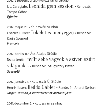
2012. szeptember 21.
Kolozsvár Új Stúdió
Leonida gem session
I. L. Caragiale
Rendező
Tompa Gábor
Efimița
2012. május 23.
Kolozsvári színház
Tökéletes menyegző
Charles L. Mee
Rendező
Karin Coonrod
Francois
2012. április 11.
Ács Alajos Stúdió
...nyílt sebe vagyok a szíven szúrt
Dsida Jenő
világnak…
Rendező
Szugyiczky István
Szereplő
2012. január 24.
Kolozsvár Új Stúdió
Hedda Gabler
Henrik Ibsen
Rendező
Andrei Şerban
Jörgen Tesman
a kultúrtörténet ösztöndíjasa
2011. december 2.
Kolozsvári színház