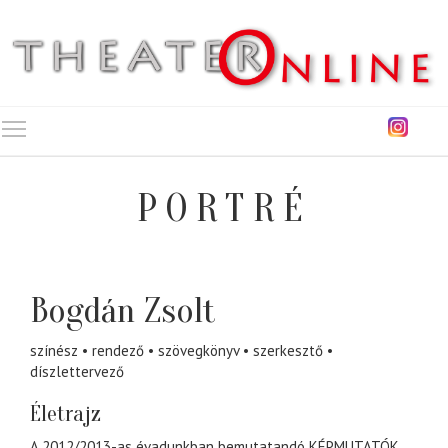
Toggle main menu visibility
PORTRÉ
Bogdán Zsolt
színész
rendező
szövegkönyv
szerkesztő
díszlettervező
Életrajz
A 2012/2013-as évadunkban bemutatandó KÉPMUTATÓK