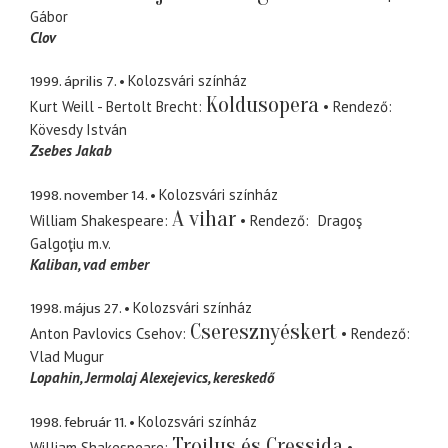
Gábor
Clov
1999. április 7.
Kolozsvári színház
Koldusopera
Kurt Weill - Bertolt Brecht
Rendező
Kövesdy István
Zsebes Jakab
1998. november 14.
Kolozsvári színház
A vihar
William Shakespeare
Rendező
Dragoş
Galgoţiu
m.v.
Kaliban
vad ember
1998. május 27.
Kolozsvári színház
Cseresznyéskert
Anton Pavlovics Csehov
Rendező
Vlad Mugur
Lopahin
Jermolaj Alexejevics, kereskedő
1998. február 11.
Kolozsvári színház
Troilus és Cressida
William Shakespeare