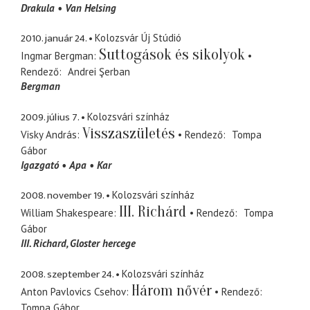
Drakula
Van Helsing
2010. január 24.
Kolozsvár Új Stúdió
Suttogások és sikolyok
Ingmar Bergman
Rendező
Andrei Şerban
Bergman
2009. július 7.
Kolozsvári színház
Visszaszületés
Visky András
Rendező
Tompa
Gábor
Igazgató
Apa
Kar
2008. november 19.
Kolozsvári színház
III. Richárd
William Shakespeare
Rendező
Tompa
Gábor
III. Richard
Gloster hercege
2008. szeptember 24.
Kolozsvári színház
Három nővér
Anton Pavlovics Csehov
Rendező
Tompa Gábor