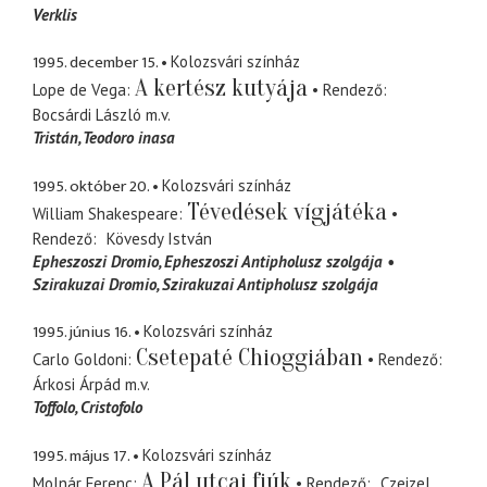
Verklis
1995. december 15.
Kolozsvári színház
A kertész kutyája
Lope de Vega
Rendező
Bocsárdi László
m.v.
Tristán
Teodoro inasa
1995. október 20.
Kolozsvári színház
Tévedések vígjátéka
William Shakespeare
Rendező
Kövesdy István
Epheszoszi Dromio
Epheszoszi Antipholusz szolgája
Szirakuzai Dromio
Szirakuzai Antipholusz szolgája
1995. június 16.
Kolozsvári színház
Csetepaté Chioggiában
Carlo Goldoni
Rendező
Árkosi Árpád
m.v.
Toffolo
Cristofolo
1995. május 17.
Kolozsvári színház
A Pál utcai fiúk
Molnár Ferenc
Rendező
Czeizel