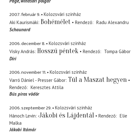
Page
windsori polgár
2007. február 9.
Kolozsvári színház
Bohémélet
Aki Kaurismäki
Rendező
Radu Alexandru
Schaunard
2006. december 8.
Kolozsvári színház
Hosszú péntek
Visky András
Rendező
Tompa Gábor
Diri
2006. november 11.
Kolozsvári színház
Túl a Maszat hegyen
Varró Dániel - Presser Gábor
Rendező
Keresztes Attila
Bús piros vödör
2006. szeptember 29.
Kolozsvári színház
Jákobi és Lájdentál
Hánoch Levin
Rendező
Elie
Malka
Jákobi Itámár