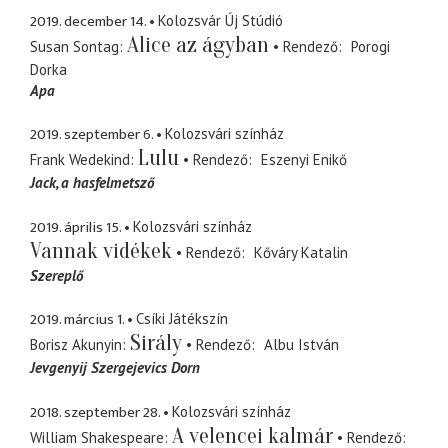
2019. december 14.
Kolozsvár Új Stúdió
Alice az ágyban
Susan Sontag
Rendező
Porogi
Dorka
Apa
2019. szeptember 6.
Kolozsvári színház
Lulu
Frank Wedekind
Rendező
Eszenyi Enikő
Jack
a hasfelmetsző
2019. április 15.
Kolozsvári színház
Vannak vidékek
Rendező
Kőváry Katalin
Szereplő
2019. március 1.
Csíki Játékszín
Sirály
Borisz Akunyin
Rendező
Albu István
Jevgenyij Szergejevics Dorn
2018. szeptember 28.
Kolozsvári színház
A velencei kalmár
William Shakespeare
Rendező