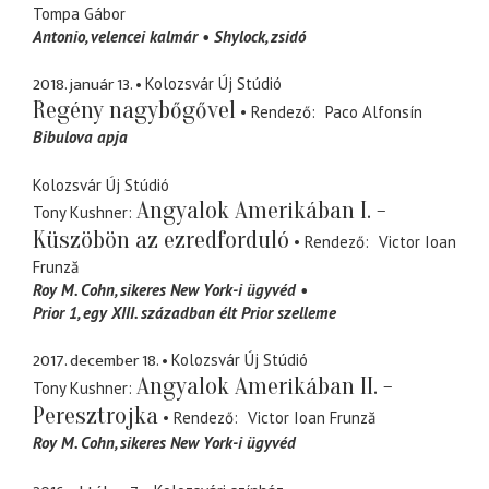
Tompa Gábor
Antonio
velencei kalmár
Shylock
zsidó
2018. január 13.
Kolozsvár Új Stúdió
Regény nagybőgővel
Rendező
Paco Alfonsín
Bibulova apja
Kolozsvár Új Stúdió
Angyalok Amerikában I. -
Tony Kushner
Küszöbön az ezredforduló
Rendező
Victor Ioan
Frunză
Roy M. Cohn
sikeres New York-i ügyvéd
Prior 1
egy XIII. században élt Prior szelleme
2017. december 18.
Kolozsvár Új Stúdió
Angyalok Amerikában II. -
Tony Kushner
Peresztrojka
Rendező
Victor Ioan Frunză
Roy M. Cohn
sikeres New York-i ügyvéd