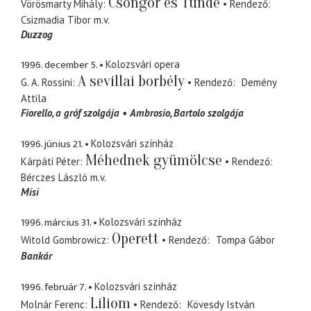
Csongor és Tünde
Vörösmarty Mihály
Rendező
Csizmadia Tibor
m.v.
Duzzog
1996. december 5.
Kolozsvári opera
A sevillai borbély
G. A. Rossini
Rendező
Demény
Attila
Fiorello
a gróf szolgája
Ambrosio
Bartolo szolgája
1996. június 21.
Kolozsvári színház
Méhednek gyümölcse
Kárpáti Péter
Rendező
Bérczes László
m.v.
Misi
1996. március 31.
Kolozsvári színház
Operett
Witold Gombrowicz
Rendező
Tompa Gábor
Bankár
1996. február 7.
Kolozsvári színház
Liliom
Molnár Ferenc
Rendező
Kövesdy István