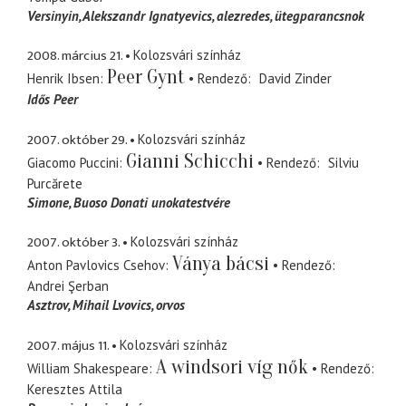
Versinyin, Alekszandr Ignatyevics
alezredes, ütegparancsnok
2008. március 21.
Kolozsvári színház
Peer Gynt
Henrik Ibsen
Rendező
David Zinder
Idős Peer
2007. október 29.
Kolozsvári színház
Gianni Schicchi
Giacomo Puccini
Rendező
Silviu
Purcărete
Simone
Buoso Donati unokatestvére
2007. október 3.
Kolozsvári színház
Ványa bácsi
Anton Pavlovics Csehov
Rendező
Andrei Şerban
Asztrov, Mihail Lvovics
orvos
2007. május 11.
Kolozsvári színház
A windsori víg nők
William Shakespeare
Rendező
Keresztes Attila