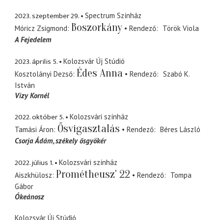
2023. szeptember 29.
Spectrum Színház
Boszorkány
Móricz Zsigmond
Rendező
Török Viola
A Fejedelem
2023. április 5.
Kolozsvár Új Stúdió
Édes Anna
Kosztolányi Dezső
Rendező
Szabó K.
István
Vizy Kornél
2022. október 5.
Kolozsvári színház
Ősvigasztalás
Tamási Áron
Rendező
Béres László
Csorja Ádám
székely ősgyökér
2022. július 1.
Kolozsvári színház
Prométheusz' 22
Aiszkhülosz
Rendező
Tompa
Gábor
Ókeánosz
Kolozsvár Új Stúdió