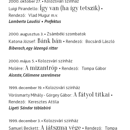
2000. október 27.
Kolozsvári színház
Így van (ha így tetszik)
Luigi Pirandello
Rendező
Vlad Mugur
m.v.
Lamberto Laudisi
Prefektus
2000. augusztus 3.
Zsámbéki szombatok
Bánk bán
Katona József
Rendező
Bocsárdi László
Biberach
egy lézengő ritter
2000. május 5.
Kolozsvári színház
A mizantróp
Molière
Rendező
Tompa Gábor
Alceste
Célimene szerelmese
1999. december 19.
Kolozsvári színház
A fátyol titkai
Vörösmarty Mihály - Görgey Gábor
Rendező
Keresztes Attila
Ligeti Sándor táblabíró
1999. december 3.
Kolozsvári színház
A játszma vége
Samuel Beckett
Rendező
Tompa