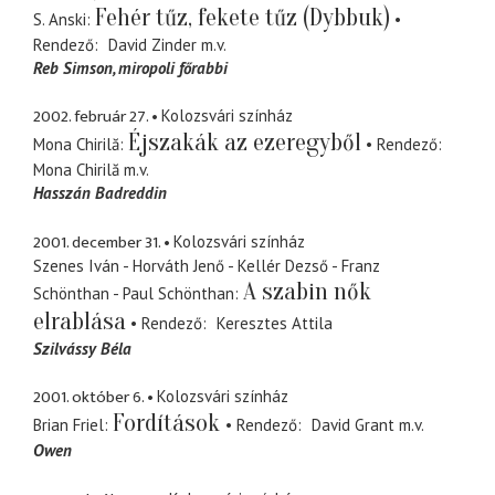
Fehér tűz, fekete tűz (Dybbuk)
S. Anski
Rendező
David Zinder
m.v.
Reb Simson
miropoli főrabbi
2002. február 27.
Kolozsvári színház
Éjszakák az ezeregyből
Mona Chirilă
Rendező
Mona Chirilă
m.v.
Hasszán Badreddin
2001. december 31.
Kolozsvári színház
Szenes Iván - Horváth Jenő - Kellér Dezső - Franz
A szabin nők
Schönthan - Paul Schönthan
elrablása
Rendező
Keresztes Attila
Szilvássy Béla
2001. október 6.
Kolozsvári színház
Fordítások
Brian Friel
Rendező
David Grant
m.v.
Owen