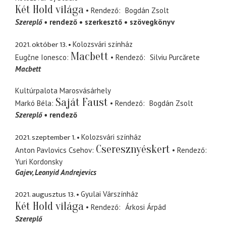
Két Hold világa
Rendező
Bogdán Zsolt
Szereplő
rendező
szerkesztő
szövegkönyv
2021. október 13.
Kolozsvári színház
Macbett
Eugčne Ionesco
Rendező
Silviu Purcărete
Macbett
Kultúrpalota Marosvásárhely
Saját Faust
Markó Béla
Rendező
Bogdán Zsolt
Szereplő
rendező
2021. szeptember 1.
Kolozsvári színház
Cseresznyéskert
Anton Pavlovics Csehov
Rendező
Yuri Kordonsky
Gajev
Leonyid Andrejevics
2021. augusztus 13.
Gyulai Várszínház
Két Hold világa
Rendező
Árkosi Árpád
Szereplő