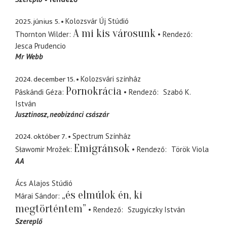
2025. június 5.
Kolozsvár Új Stúdió
A mi kis városunk
Thornton Wilder
Rendező
Jesca Prudencio
Mr Webb
2024. december 15.
Kolozsvári színház
Pornokrácia
Páskándi Géza
Rendező
Szabó K.
István
Jusztinosz
neobizánci császár
2024. október 7.
Spectrum Színház
Emigránsok
Sławomir Mrožek
Rendező
Török Viola
AA
Ács Alajos Stúdió
„és elmúlok én, ki
Márai Sándor
megtörténtem”
Rendező
Szugyiczky István
Szereplő