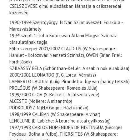
CSELSZÖVÉSE című előadásban láthatja a csíkszeredai
közönség.
1990-1994 Szentgyörgyi István Színművészeti Főiskola -
Marosvásárhely
1994 szept. 1.-tol a Kolozsvári Állami Magyar Színház
társulatának tagja
Főbb szerepei:2001/2002 CLAUDIUS (W. Shakespeare:
Hamlet - Kolozsvári Nemzeti Színház), OWEN (Brian Friel:
Fordítások)
SZILVÁSSY BÉLA (Schönthan-Kellér: A szabin nok elrablása)
2000/2001 LEONARDO (F. G. Lorca: Vérnász)
LAMBERTO LAUDISI (Luigi Pirandello: Így van (ha így tetszik)
PROLÓGUS (W. Shakespeare: Romeo és Júlia)
1999/2000 CLOV (S. Beckett: A játszma vége)
ALCESTE (Moliere: A mizantróp)
PODKOLJOSZIN (N.V.Gogol: Háztuznézo)
1998/1999 CALIBAN (W. Shakespeare: A vihar)
LENGLUME (E. Labiche: A Lourcine utcai gyilkosság)
1997/1998 CARLOS HOMENIDES DE HISTINGUA (Georges
Feydeau: Bolha a fülbe), THERSITES (W. Shakespeare: