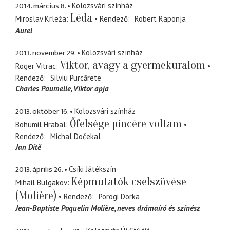
2014. március 8.
Kolozsvári színház
Léda
Miroslav Krleža
Rendező
Robert Raponja
Aurel
2013. november 29.
Kolozsvári színház
Viktor, avagy a gyermekuralom
Roger Vitrac
Rendező
Silviu Purcărete
Charles Paumelle
Viktor apja
2013. október 16.
Kolozsvári színház
Őfelsége pincére voltam
Bohumil Hrabal
Rendező
Michal Dočekal
Jan Dítě
2013. április 26.
Csíki Játékszín
Képmutatók cselszövése
Mihail Bulgakov
(Molière)
Rendező
Porogi Dorka
Jean-Baptiste Poquelin Molière
neves drámaíró és színész