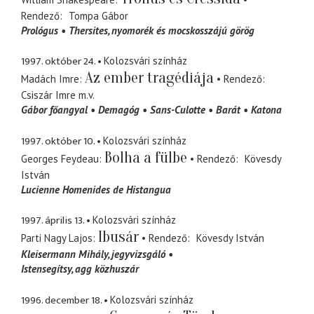
Rendező
Tompa Gábor
Prológus
Thersites
nyomorék és mocskosszájú görög
1997. október 24.
Kolozsvári színház
Az ember tragédiája
Madách Imre
Rendező
Csiszár Imre
m.v.
Gábor főangyal
Demagóg
Sans-Culotte
Barát
Katona
1997. október 10.
Kolozsvári színház
Bolha a fülbe
Georges Feydeau
Rendező
Kövesdy
István
Lucienne Homenides de Histangua
1997. április 13.
Kolozsvári színház
Ibusár
Parti Nagy Lajos
Rendező
Kövesdy István
Kleisermann Mihály
jegyvizsgáló
Istensegítsy
agg közhuszár
1996. december 18.
Kolozsvári színház