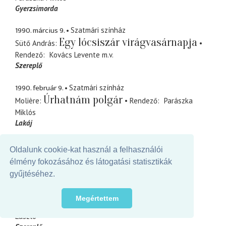
Gyerzsimorda
1990. március 9.
Szatmári színház
Egy lócsiszár virágvasárnapja
Sütő András
Rendező
Kovács Levente
m.v.
Szereplő
1990. február 9.
Szatmári színház
Úrhatnám polgár
Molière
Rendező
Parászka
Miklós
Lakáj
1989. december 31.
Szatmári színház
Oldalunk cookie-kat használ a felhasználói
Babos bál
Rendező
Ács Alajos
élmény fokozásához és látogatási statisztikák
Szereplő
gyűjtéséhez.
1988. július 9.
Figura Stúdió Színház
Megértettem
Vérnász
Federico García Lorca
Rendező
Bocsárdi
László