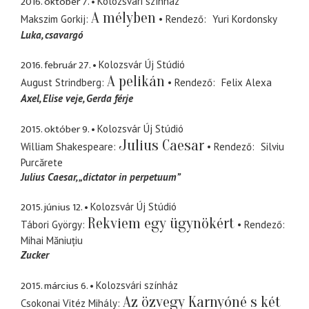
2016. október 7.
Kolozsvári színház
A mélyben
Makszim Gorkij
Rendező
Yuri Kordonsky
Luka
csavargó
2016. február 27.
Kolozsvár Új Stúdió
A pelikán
August Strindberg
Rendező
Felix Alexa
Axel
Elise veje, Gerda férje
2015. október 9.
Kolozsvár Új Stúdió
Julius Caesar
William Shakespeare
Rendező
Silviu
Purcărete
Julius Caesar
„dictator in perpetuum”
2015. június 12.
Kolozsvár Új Stúdió
Rekviem egy ügynökért
Tábori György
Rendező
Mihai Măniuțiu
Zucker
2015. március 6.
Kolozsvári színház
Az özvegy Karnyóné s két
Csokonai Vitéz Mihály