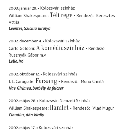
2003. január 29.
Kolozsvári színház
Téli rege
William Shakespeare
Rendező
Keresztes
Attila
Leontes
Szicília királya
2002. december 4.
Kolozsvári színház
A komédiaszínház
Carlo Goldoni
Rendező
Rusznyák Gábor
m.v.
Lelio
író
2002. október 12.
Kolozsvári színház
Farsang
I. L. Caragiale
Rendező
Mona Chirilă
Nae Girimea
borbély és felcser
2002. május 28.
Kolozsvári Nemzeti Színház
Hamlet
William Shakespeare
Rendező
Vlad Mugur
Claudius
dán király
2002. május 17.
Kolozsvári színház