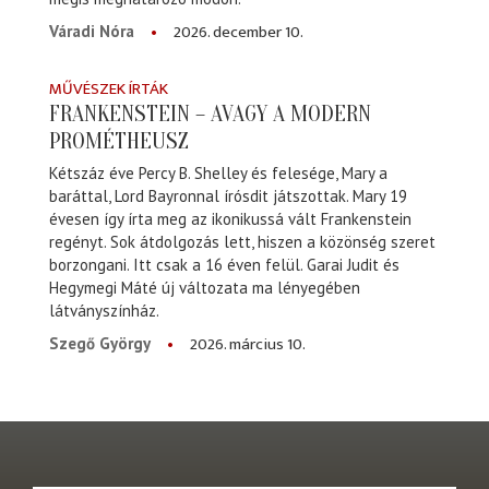
2026. december 10.
Váradi Nóra
MŰVÉSZEK ÍRTÁK
FRANKENSTEIN – AVAGY A MODERN
PROMÉTHEUSZ
Kétszáz éve Percy B. Shelley és felesége, Mary a
baráttal, Lord Bayronnal írósdit játszottak. Mary 19
évesen így írta meg az ikonikussá vált Frankenstein
regényt. Sok átdolgozás lett, hiszen a közönség szeret
borzongani. Itt csak a 16 éven felül. Garai Judit és
Hegymegi Máté új változata ma lényegében
látványszínház.
2026. március 10.
Szegő György