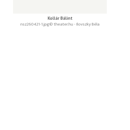
Kollár Bálint
nsz260421-1.jpg
© theater.hu - Ilovszky Béla