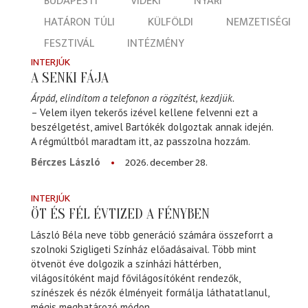
BUDAPESTI
VIDÉKI
NYÁRI
HATÁRON TÚLI
KÜLFÖLDI
NEMZETISÉGI
FESZTIVÁL
INTÉZMÉNY
INTERJÚK
A SENKI FÁJA
Árpád, elindítom a telefonon a rögzítést, kezdjük.
– Velem ilyen tekerős izével kellene felvenni ezt a
beszélgetést, amivel Bartókék dolgoztak annak idején.
A régmúltból maradtam itt, az passzolna hozzám.
2026. december 28.
Bérczes László
INTERJÚK
ÖT ÉS FÉL ÉVTIZED A FÉNYBEN
László Béla neve több generáció számára összeforrt a
szolnoki Szigligeti Színház előadásaival. Több mint
ötvenöt éve dolgozik a színházi háttérben,
világosítóként majd fővilágosítóként rendezők,
színészek és nézők élményeit formálja láthatatlanul,
mégis meghatározó módon.