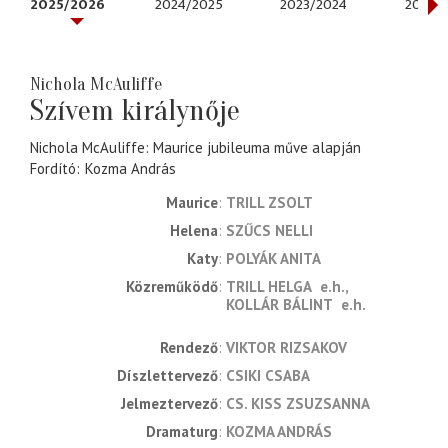
2025/2026
2024/2025
2023/2024
2022/
Nichola McAuliffe
Szívem királynője
Nichola McAuliffe: Maurice jubileuma műve alapján
Fordító
Kozma András
Maurice
TRILL ZSOLT
Helena
SZŰCS NELLI
Katy
POLYÁK ANITA
Közreműködő
TRILL HELGA
e.h.
KOLLÁR BÁLINT
e.h.
rendező
VIKTOR RIZSAKOV
díszlettervező
CSIKI CSABA
jelmeztervező
CS. KISS ZSUZSANNA
dramaturg
KOZMA ANDRÁS