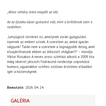
„Akkor néhány órára megállt az idő.
Az az éjszaka olyan gyönyörű volt, mint a brilliánsok ezen a
nyakéken.
„Lenyűgöző történet ez, amelynek során gyógyulást
nyernek az emberi szívek. A szerelem az, amire igazán
vágyunk! Talán nem a szerelem a legnagyobb dolog, amit
elsajátíthatunk ebben az átkozott világban?!” – mondja
Viktor Rizsakov. A neves orosz színházi alkotó a 2009 óta
máig sikerrel játszott Fodrásznő rendezője sziporkázó
humorú, ugyanakkor szívhez szólóan érzelmes előadást
ígér a közönségnek.
Bemutató
2026. 04. 24.
GALÉRIA