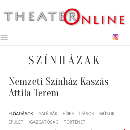
Toggle main menu visibility
SZÍNHÁZAK
Nemzeti Színház Kaszás
Attila Terem
ELŐADÁSOK
GALÉRIÁK
HÍREK
ÍRÁSOK
MŰSOR
ÉPÜLET
IGAZGATÓSÁG
TÖRTÉNET