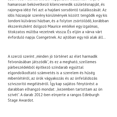
hamarosan bekövetkező kilencvenedik születésnapját, és
rajongva idézi fel azt a hajdani sorsdöntő találkozását. Az
idős házaspár szerény körülmények között tengődik egy kis
londoni külvárosi házban, és a folyton zsörtölődő, korábban
ékszerészként dolgozó Maurice emlékei egy izgalmas,
titokzatos múltba vezetnek vissza. És eljön a várva várt
évforduló napja. Csengetnek. Az ajtóban egy női alak áll...
A szerző szerint „minden jó történet az élet harmadik
felvonásában játszódik”, és ez a megható, szellemes
párbeszédekből építkező színdarab egyúttal
elgondolkodtató számvetés is a szerelem és hűség
mibenlétéről, az örök vágyakozás és az önfeláldozás
szívszorító megéléséről. Így kap sajátos fénytörést a
darabban elhangzó mondat: „kezemben tartottam az ön
szívét”. A darab 2012-ben elnyerte a rangos Edinburgh
Stage Awardot.