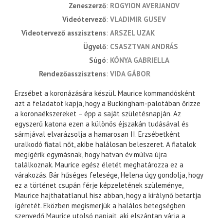
zeneszerző
ROGYION AVERJANOV
videótervező
VLADIMIR GUSEV
videotervező asszisztens
ARSZEL UZAK
ügyelő
CSASZTVAN ANDRÁS
súgó
KÓNYA GABRIELLA
rendezőasszisztens
VIDA GÁBOR
Erzsébet a koronázására készül. Maurice kommandósként
azt a feladatot kapja, hogy a Buckingham-palotában őrizze
a koronaékszereket – épp a saját születésnapján. Az
egyszerű katona ezen a különös éjszakán tudásával és
sármjával elvarázsolja a hamarosan II. Erzsébetként
uralkodó fiatal nőt, akibe halálosan beleszeret. A fiatalok
megígérik egymásnak, hogy hatvan év múlva újra
találkoznak. Maurice egész életét meghatározza ez a
várakozás. Bár hűséges felesége, Helena úgy gondolja, hogy
ez a történet csupán férje képzeletének szüleménye,
Maurice hajthatatlanul hisz abban, hogy a királynő betartja
ígéretét. Eközben megismerjük a halálos betegségben
szenvedő Maurice utolsó napjait, aki elszántan várja a