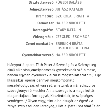
díszlettervező
FÜGEDI BALÁZS
jelmeztervező
JUHÁSZ KATALIN
dramaturg
SZOKOLAI BRIGITTA
karmester
HAJZER NIKOLETT
koreográfus
STÁRY KATALIN
videografika
CZEGLÉDI ZSOMBOR
zenei munkatárs
BREINICH BEÁTA
FOSKOLOS BETTINA
gyermekkar vezető
HAJZER NIKOLETT
Hiánypótló opera Tóth Péter A Szépség és a Szörnyeteg
című alkotása, amely nemcsak gyerekeknek szóló mese,
hanem egyben gyermekek által is megszólaltatott mű. Egy
klasszikus, operai igénnyel megkomponált
mesefeldolgozásról van szó, amelynek a már sokszoros
szövegkönyvíró Mechler Anna szövege is a maga költői
eleganciájával forr eggyé. „Köszöntelek, te szépséges
vendégem! / Olyan vagy, mint a holdsugár az égen! / A
fénye szép szelíden leragyog, / Hát eljöttél hozzám! És én