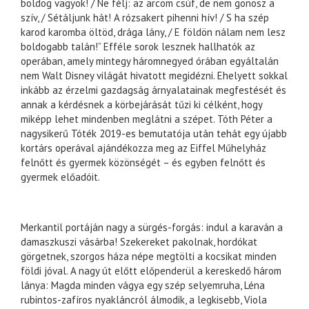
boldog vagyok! / Ne félj: az arcom csúf, de nem gonosz a
szív, / Sétáljunk hát! A rózsakert pihenni hív! / S ha szép
karod karomba öltöd, drága lány, / E földön nálam nem lesz
boldogabb talán!” Efféle sorok lesznek hallhatók az
operában, amely mintegy háromnegyed órában egyáltalán
nem Walt Disney világát hivatott megidézni. Ehelyett sokkal
inkább az érzelmi gazdagság árnyalatainak megfestését és
annak a kérdésnek a körbejárását tűzi ki célként, hogy
miképp lehet mindenben meglátni a szépet. Tóth Péter a
nagysikerű Tóték 2019-es bemutatója után tehát egy újabb
kortárs operával ajándékozza meg az Eiffel Műhelyház
felnőtt és gyermek közönségét – és egyben felnőtt és
gyermek előadóit.
Merkantil portáján nagy a sürgés-forgás: indul a karaván a
damaszkuszi vásárba! Szekereket pakolnak, hordókat
görgetnek, szorgos háza népe megtölti a kocsikat minden
földi jóval. A nagy út előtt előpenderül a kereskedő három
lánya: Magda minden vágya egy szép selyemruha, Léna
rubintos-zafíros nyakláncról álmodik, a legkisebb, Viola