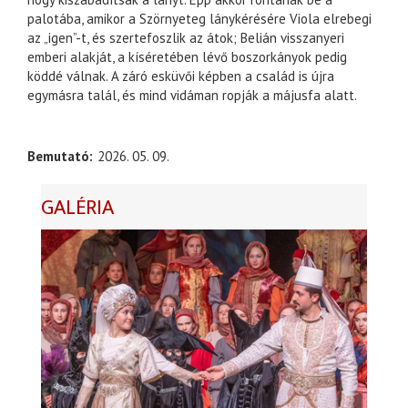
palotába, amikor a Szörnyeteg lánykérésére Viola elrebegi
az „igen”-t, és szertefoszlik az átok; Belián visszanyeri
emberi alakját, a kíséretében lévő boszorkányok pedig
köddé válnak. A záró esküvői képben a család is újra
egymásra talál, és mind vidáman ropják a májusfa alatt.
Bemutató
2026. 05. 09.
GALÉRIA