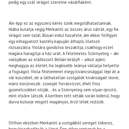
pedig egy szál virágot szeretne vásárfiaként.
Ám épp ez az egyszerű kérés tűnik megoldhatatlannak.
Hiába kutatja végig Merkantil az összes árus sátrát, egy fia
virágot sem talál. Búsan indul hazafelé, ám ekkor felfigyel
egy elhagyatott kastély kapuján áthajló, illatozó
rózsaszálra. Violára gondolva leszakítja, csakhogy ezzel
magára haragítja a ház urát. A félelmetes Szörnyeteg – aki
valójában az elátkozott Belián királyfi – alkut ajánl:
meghagyja az életét, ha legkisebb leánya vállalja helyette
a fogságot. Viola félelemmel elegy kíváncsisággal lépi át a
vár küszöbét, de a láthatatlan szolgálók kívánságait lesve,
máris körülveszik: szomját forrásvízzel, éhét friss
gyümölcsökkel oltják… és a Szörnyeteg sem olyan ijesztő,
mint elsőre látszik. A kertben tett sétáik során kiderül, hogy
durva külseje mögött magányos, érző lélek rejtőzik.
Otthon eközben Merkantil a szolgáiból sereget toboroz,
hogy kiszabadítsák a lányt. Épp akkor rontanak be a