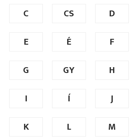
C
CS
D
E
É
F
G
GY
H
I
Í
J
K
L
M