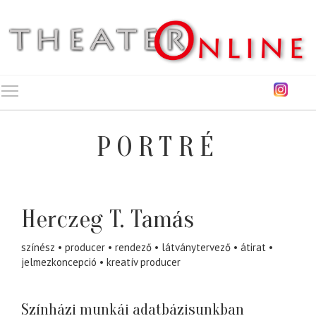
Toggle main menu visibility
PORTRÉ
Herczeg T. Tamás
színész
producer
rendező
látványtervező
átirat
jelmezkoncepció
kreatív producer
Színházi munkái adatbázisunkban