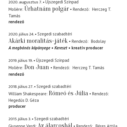
2020. augusztus 7.
Újszegedi Színpad
Úrhatnám polgár
Molière
Rendező
Herczeg T.
Tamás
rendező
2020. július 24.
Szegedi szabadtéri
Akárki moralitás-játék
Rendező
Bodolay
A megbánás köpönyege
Kereszt
kreatív producer
2019. július 19.
Újszegedi Színpad
Don Juan
Molière
Rendező
Herczeg T. Tamás
rendező
2018. július 27.
Szegedi szabadtéri
Rómeó és Júlia
William Shakespeare
Rendező
Hegedűs D. Géza
producer
2015. július 3.
Szegedi szabadtéri
Az álarcosbál
Giuseppe Verdi
Rendező
Béres Attila