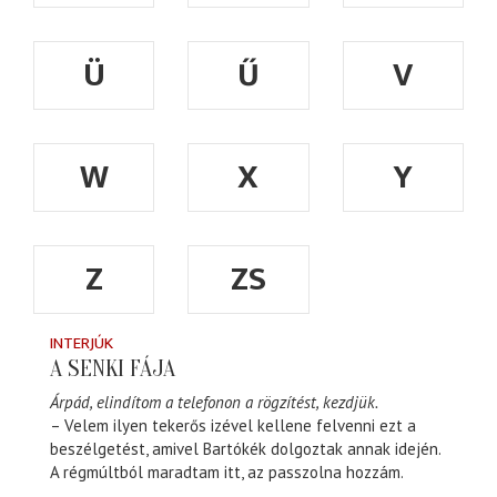
Ü
Ű
V
W
X
Y
Z
ZS
INTERJÚK
A SENKI FÁJA
Árpád, elindítom a telefonon a rögzítést, kezdjük.
– Velem ilyen tekerős izével kellene felvenni ezt a
beszélgetést, amivel Bartókék dolgoztak annak idején.
A régmúltból maradtam itt, az passzolna hozzám.