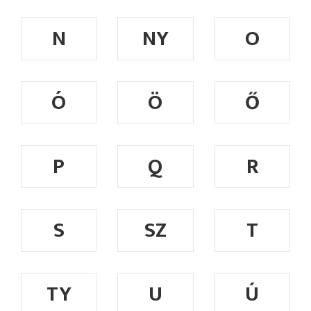
N
NY
O
Ó
Ö
Ő
P
Q
R
S
SZ
T
TY
U
Ú