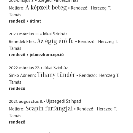
2024. május 3.
Szegedi Pinceszínház
A képzelt beteg
Molière
Rendező
Herczeg T.
Tamás
rendező
átirat
2023. március 13.
Jókai Szinház
Az égig érő fa
Benedek Elek
Rendező
Herczeg T.
Tamás
rendező
jelmezkoncepció
2022. március 22.
Jókai Szinház
Tihany tündér
Sinkó Adrienn
Rendező
Herczeg T.
Tamás
rendező
2021. augusztus 8.
Újszegedi Színpad
Scapin furfangjai
Molière
Rendező
Herczeg T.
Tamás
rendező