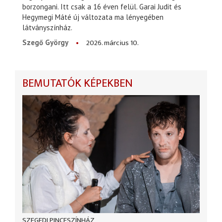
borzongani. Itt csak a 16 éven felül. Garai Judit és
Hegymegi Máté új változata ma lényegében
látványszínház.
2026. március 10.
Szegő György
BEMUTATÓK KÉPEKBEN
SZEGEDI PINCESZÍNHÁZ