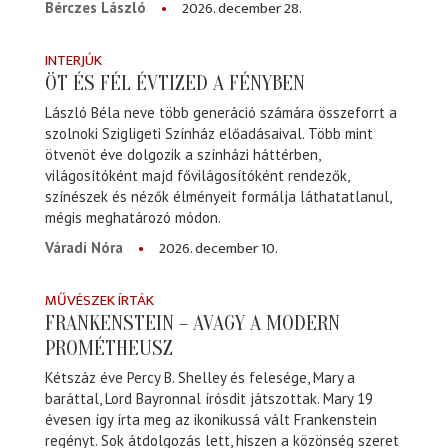
2026. december 28.
Bérczes László
INTERJÚK
ÖT ÉS FÉL ÉVTIZED A FÉNYBEN
László Béla neve több generáció számára összeforrt a
szolnoki Szigligeti Színház előadásaival. Több mint
ötvenöt éve dolgozik a színházi háttérben,
világosítóként majd fővilágosítóként rendezők,
színészek és nézők élményeit formálja láthatatlanul,
mégis meghatározó módon.
2026. december 10.
Váradi Nóra
MŰVÉSZEK ÍRTÁK
FRANKENSTEIN – AVAGY A MODERN
PROMÉTHEUSZ
Kétszáz éve Percy B. Shelley és felesége, Mary a
baráttal, Lord Bayronnal írósdit játszottak. Mary 19
évesen így írta meg az ikonikussá vált Frankenstein
regényt. Sok átdolgozás lett, hiszen a közönség szeret