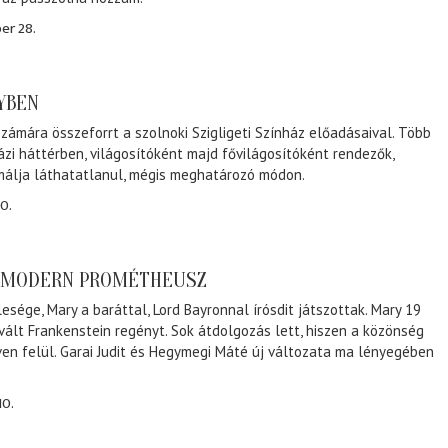
er 28.
NYBEN
zámára összeforrt a szolnoki Szigligeti Színház előadásaival. Több
ázi háttérben, világosítóként majd fővilágosítóként rendezők,
málja láthatatlanul, mégis meghatározó módon.
0.
A MODERN PROMÉTHEUSZ
lesége, Mary a baráttal, Lord Bayronnal írósdit játszottak. Mary 19
 vált Frankenstein regényt. Sok átdolgozás lett, hiszen a közönség
éven felül. Garai Judit és Hegymegi Máté új változata ma lényegében
10.