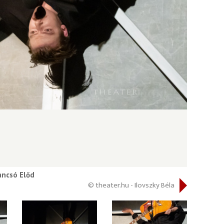
ancsó Előd
© theater.hu - Ilovszky Béla