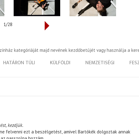
1/28
színház kategóriáját majd nevének kezdőbetűjét vagy használja a ker
HATÁRON TÚLI
KÜLFÖLDI
NEMZETISÉGI
FES
ést, kezdjük.
ene felvenni ezt a beszélgetést, amivel Bartókék dolgoztak annak
, az passzolna hozzám.