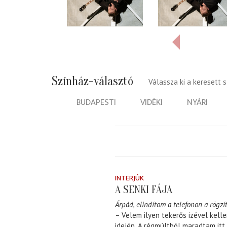
Színház-választó
Válassza ki a keresett 
BUDAPESTI
VIDÉKI
NYÁRI
INTERJÚK
A SENKI FÁJA
Árpád, elindítom a telefonon a rögzít
– Velem ilyen tekerős izével kell
idején. A régmúltból maradtam itt