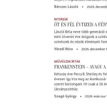
2026. decemb
Bérczes László
INTERJÚK
ÖT ÉS FÉL ÉVTIZED A FÉ
László Béla neve több generáció s
mint ötvenöt éve dolgozik a szính
színészek és nézők élményeit for
2026. december 1
Váradi Nóra
MŰVÉSZEK ÍRTÁK
FRANKENSTEIN – AVAGY 
Kétszáz éve Percy B. Shelley és fe
évesen így írta meg az ikonikussá
szeret borzongani. Itt csak a 16 
látványszínház.
2026. március 
Szegő György