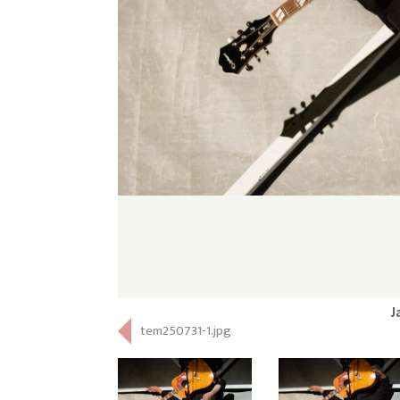
J
tem250731-1.jpg