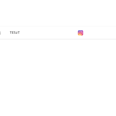
g
TESzT
/2015
2013/2014
2011/2012
2004/2005