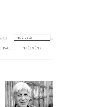
esőt!
ZTIVÁL
INTÉZMÉNY