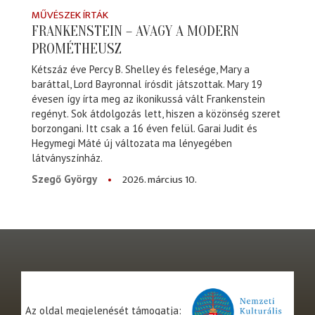
MŰVÉSZEK ÍRTÁK
FRANKENSTEIN – AVAGY A MODERN
PROMÉTHEUSZ
Kétszáz éve Percy B. Shelley és felesége, Mary a
baráttal, Lord Bayronnal írósdit játszottak. Mary 19
évesen így írta meg az ikonikussá vált Frankenstein
regényt. Sok átdolgozás lett, hiszen a közönség szeret
borzongani. Itt csak a 16 éven felül. Garai Judit és
Hegymegi Máté új változata ma lényegében
látványszínház.
2026. március 10.
Szegő György
Az oldal megjelenését támogatja: