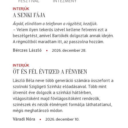
FESZTIVÁL
INTÉZMÉNY
INTERJÚK
A SENKI FÁJA
Árpád, elindítom a telefonon a rögzítést, kezdjük.
– Velem ilyen tekerős izével kellene felvenni ezt a
beszélgetést, amivel Bartókék dolgoztak annak idején.
A régmúltból maradtam itt, az passzolna hozzám.
2026. december 28.
Bérczes László
INTERJÚK
ÖT ÉS FÉL ÉVTIZED A FÉNYBEN
László Béla neve több generáció számára összeforrt a
szolnoki Szigligeti Színház előadásaival. Több mint
ötvenöt éve dolgozik a színházi háttérben,
világosítóként majd fővilágosítóként rendezők,
színészek és nézők élményeit formálja láthatatlanul,
mégis meghatározó módon.
2026. december 10.
Váradi Nóra