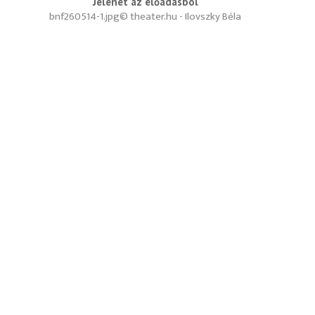
Jelenet az előadásból
bnf260514-1.jpg
© theater.hu - Ilovszky Béla