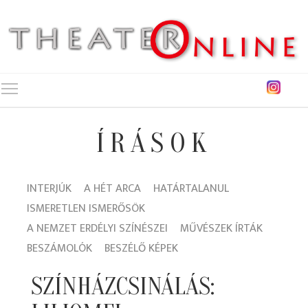
Toggle main menu visibility
ÍRÁSOK
INTERJÚK
A HÉT ARCA
HATÁRTALANUL
ISMERETLEN ISMERŐSÖK
A NEMZET ERDÉLYI SZÍNÉSZEI
MŰVÉSZEK ÍRTÁK
BESZÁMOLÓK
BESZÉLŐ KÉPEK
SZÍNHÁZCSINÁLÁS: