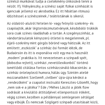
színészi munkával tudja a cselekmény cinkosává tenni a
nézőt. Ifj. Vidnyánszky, a színész saját fizikai színházát is
igencsak jellemzi ez akrobatika. Ez itt hibátlan ritmusú
időzítéssel a színészeinek / teátristáinak is sikerül.
Az oldalról-alulról hirtelen ki- vagy felnyíló szekrény- és
csapóajtók, akár légtornászmutatványok, késdobáló trükkök
sora csak színes ráadáshab a tortán. A szegényszínház, a
vándortársulatok kényszerű ötletei is megjelennek, pl.
éjjeli-szekrény mint görgős bőrönd vagy hátizsák. Az itt
említett „eszközök” a színház ősi formát idézik, de
Budaörsön és itt is exponálva volt egy ma is használt
„modern” praktika is. Itt nevezetesen a színpadi spét,
(dobozba rejtett), színházi „nevetőlexikonból” történő
ismétlődő citálása fontos színházcsináló kikacsintás: a
színház önleleplező humora, hálás ügy. Szintén atelié
mozzanatként Szellemfi „civilben” újra-újra kérdezi a
„rendezőként” a csapatot instruáló Keresztes-Liliomfit, hogy
„nem sok-e a játéka”? Ede / Méhes László a játék flow
sodrását a kívülálló áttitűdjével ellenpontozó íróként,
végig színen, kezében a példánnyal semlegesen sétálgat
vagy elbújik. És nemcsak Szigligeti színpadi utasításait közli,