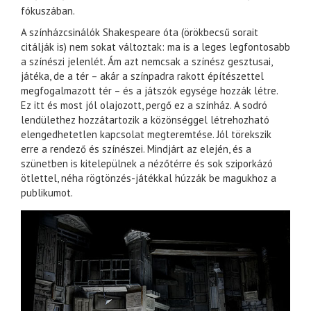
fókuszában.
A színházcsinálók Shakespeare óta (örökbecsű sorait
citálják is) nem sokat változtak: ma is a leges legfontosabb
a színészi jelenlét. Ám azt nemcsak a színész gesztusai,
játéka, de a tér – akár a színpadra rakott építészettel
megfogalmazott tér – és a játszók egysége hozzák létre.
Ez itt és most jól olajozott, pergő ez a színház. A sodró
lendülethez hozzátartozik a közönséggel létrehozható
elengedhetetlen kapcsolat megteremtése. Jól törekszik
erre a rendező és színészei. Mindjárt az elején, és a
szünetben is kitelepülnek a nézőtérre és sok sziporkázó
ötlettel, néha rögtönzés-játékkal húzzák be magukhoz a
publikumot.