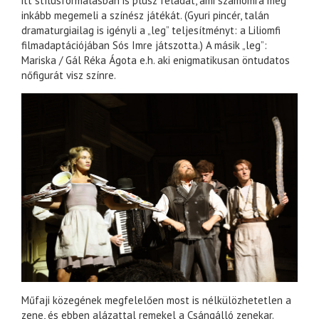
itt stílusformálásban is plusz feladat, ami számomra még
inkább megemeli a színész játékát. (Gyuri pincér, talán
dramaturgiailag is igényli a „leg” teljesítményt: a Liliomfi
filmadaptációjában Sós Imre játszotta.) A másik „leg”:
Mariska / Gál Réka Ágota e.h. aki enigmatikusan öntudatos
nőfigurát visz színre.
Műfaji közegének megfelelően most is nélkülözhetetlen a
zene, és ebben alázattal remekel a Csángálló zenekar.