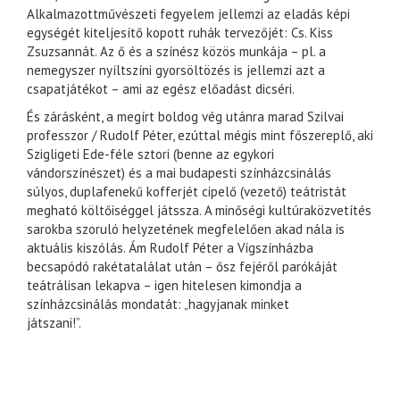
Alkalmazottművészeti fegyelem jellemzi az eladás képi
egységét kiteljesítő kopott ruhák tervezőjét: Cs. Kiss
Zsuzsannát. Az ő és a színész közös munkája – pl. a
nemegyszer nyíltszíni gyorsöltözés is jellemzi azt a
csapatjátékot – ami az egész előadást dicséri.
És zárásként, a megírt boldog vég utánra marad Szilvai
professzor / Rudolf Péter, ezúttal mégis mint főszereplő, aki
Szigligeti Ede-féle sztori (benne az egykori
vándorszínészet) és a mai budapesti színházcsinálás
súlyos, duplafenekű kofferjét cipelő (vezető) teátristát
megható költőiséggel játssza. A minőségi kultúraközvetítés
sarokba szoruló helyzetének megfelelően akad nála is
aktuális kiszólás. Ám Rudolf Péter a Vígszínházba
becsapódó rakétatalálat után – ősz fejéről parókáját
teátrálisan lekapva – igen hitelesen kimondja a
színházcsinálás mondatát: „hagyjanak minket
játszani!”.