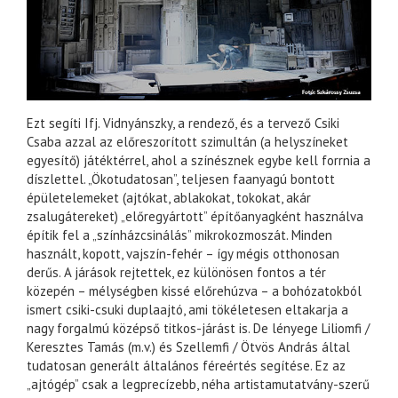
Ezt segíti Ifj. Vidnyánszky, a rendező, és a tervező Csiki
Csaba azzal az előreszorított szimultán (a helyszíneket
egyesítő) játéktérrel, ahol a színésznek egybe kell forrnia a
díszlettel. „Ökotudatosan”, teljesen faanyagú bontott
épületelemeket (ajtókat, ablakokat, tokokat, akár
zsalugátereket) „előregyártott” építőanyagként használva
építik fel a „színházcsinálás” mikrokozmoszát. Minden
használt, kopott, vajszín-fehér – így mégis otthonosan
derűs. A járások rejtettek, ez különösen fontos a tér
közepén – mélységben kissé előrehúzva – a bohózatokból
ismert csiki-csuki duplaajtó, ami tökéletesen eltakarja a
nagy forgalmú középső titkos-járást is. De lényege Liliomfi /
Keresztes Tamás (m.v.) és Szellemfi / Ötvös András által
tudatosan generált általános féreértés segítése. Ez az
„ajtógép” csak a legprecízebb, néha artistamutatvány-szerű