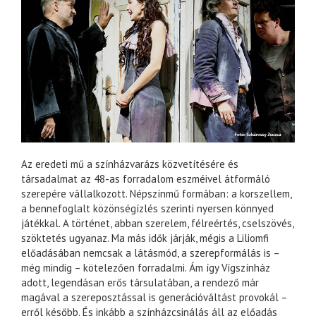
Az eredeti mű a színházvarázs közvetítésére és
társadalmat az 48-as forradalom eszméivel átformáló
szerepére vállalkozott. Népszínmű formában: a korszellem,
a bennefoglalt közönségízlés szerinti nyersen könnyed
játékkal. A történet, abban szerelem, félreértés, cselszövés,
szöktetés ugyanaz. Ma más idők járják, mégis a Liliomfi
előadásában nemcsak a látásmód, a szerepformálás is –
még mindig – kötelezően forradalmi. Ám így Vígszínház
adott, legendásan erős társulatában, a rendező már
magával a szereposztással is generációváltást provokál –
erről később. És inkább a színházcsinálás áll az előadás