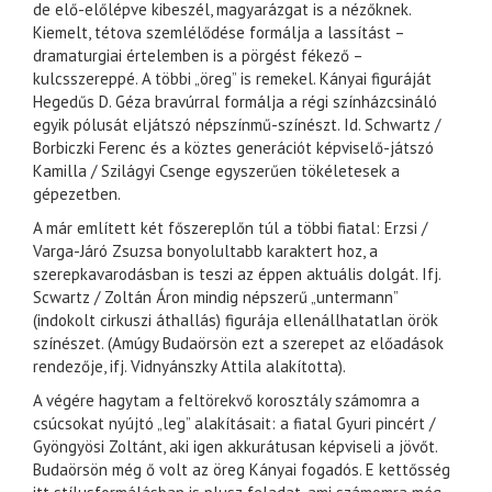
de elő-előlépve kibeszél, magyarázgat is a nézőknek.
Kiemelt, tétova szemlélődése formálja a lassítást –
dramaturgiai értelemben is a pörgést fékező –
kulcsszereppé. A többi „öreg” is remekel. Kányai figuráját
Hegedűs D. Géza bravúrral formálja a régi színházcsináló
egyik pólusát eljátszó népszínmű-színészt. Id. Schwartz /
Borbiczki Ferenc és a köztes generációt képviselő-játszó
Kamilla / Szilágyi Csenge egyszerűen tökéletesek a
gépezetben.
A már említett két főszereplőn túl a többi fiatal: Erzsi /
Varga-Járó Zsuzsa bonyolultabb karaktert hoz, a
szerepkavarodásban is teszi az éppen aktuális dolgát. Ifj.
Scwartz / Zoltán Áron mindig népszerű „untermann”
(indokolt cirkuszi áthallás) figurája ellenállhatatlan örök
színészet. (Amúgy Budaörsön ezt a szerepet az előadások
rendezője, ifj. Vidnyánszky Attila alakította).
A végére hagytam a feltörekvő korosztály számomra a
csúcsokat nyújtó „leg” alakításait: a fiatal Gyuri pincért /
Gyöngyösi Zoltánt, aki igen akkurátusan képviseli a jövőt.
Budaörsön még ő volt az öreg Kányai fogadós. E kettősség