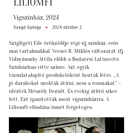
LILIOMFI
Vígszínház, 2024
Szegő György
2024. október 2.
Szigligeti Ede örökzöldje régi-új színház, erős
mai tartalmakkal. Vecsei H. Miklós változatát ifj.
Vidnyánszky Attila előbb a Budaörsi Latinovits
Színházban vitte színre. Azt egyik
társulatalapító produkcióként hozták létre. „A
jó darabokat szokták átírni, nem a rosszakat” –
idézték Mészöly Dezsőt. És évekig átütő siker
lett. Ezt igazították most vígszínházira. A
Liliomfi előadása ismét fergeteges.