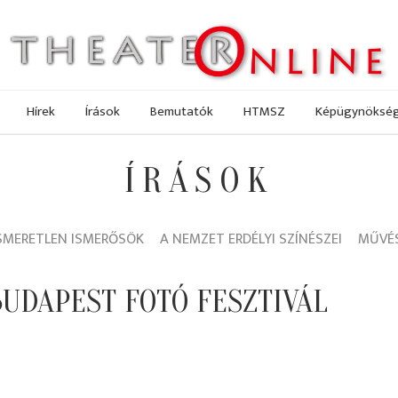
Hírek
Írások
Bemutatók
HTMSZ
Képügynöksé
ÍRÁSOK
SMERETLEN ISMERŐSÖK
A NEMZET ERDÉLYI SZÍNÉSZEI
MŰVÉS
BUDAPEST FOTÓ FESZTIVÁL