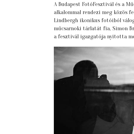
A Budapest FotóFesztivál és a M
alkalommal rendezi meg közös fesz
Lindbergh ikonikus fotóiból válo
műcsarnoki tárlatát fia, Simon B
a fesztivál igazgatója nyitotta m