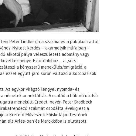
íteni Peter Lindbergh a szakma és a publikum által
véhez. Nyitott kérdés – akármelyik műfajban –
dő alkotói pálya veleszületett adomány vagy
 következménye. Ez utóbbihoz – a „sors
ozzáteszi a kényszerű menekülés/emigráció, a
az ezzel együtt járó sűrűn változó alkotóbázisok
tt. Az egykor virágzó lengyel nyomda- és
en a németek annektálták. A család a háború utolsó
ugatra menekült. Eredeti nevén Peter Brodbeck
irakatrendező szakmát csodálta, évekig ezt a
ajd a Krefeld Művészeti Főiskoláján festőnek
án élt Arles-ban és Marokkóba is elutazott.