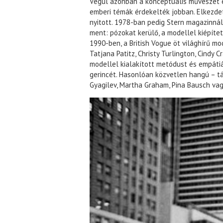
Végül azonban a konceptuális művészet e
emberi témák érdekelték jobban. Elkezdet
nyitott. 1978-ban pedig Stern magazinnál
ment: pózokat kerülő, a modellel kiépítet
1990-ben, a British Vogue öt világhírű mo
Tatjana Patitz, Christy Turlington, Cindy 
modellel kialakított metódust és empátiát
gerincét. Hasonlóan közvetlen hangú – t
Gyagilev, Martha Graham, Pina Bausch vag