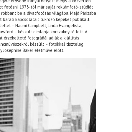
gyre erősödő irányai helyett mégis a közvetlen
t fotózni. 1973-tól már saját reklámfotó-stúdiót
 robbant be a divatfotózás világába. Majd Párizsba
t baráti kapcsolatait tükröző képeket publikált.
dellel – Naomi Campbell, Linda Evangelista,
Crawford – készült címlapja korszaknyitó lett. A
 érzékeltető fotográfiái adják a kiállítás
áncművészekről készült – fotókkal tiszteleg
y Josephine Baker életműve előtt.