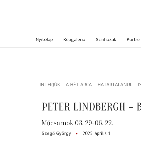
Nyitólap
Képgaléria
Színházak
Portré
INTERJÚK
A HÉT ARCA
HATÁRTALANUL
I
PETER LINDBERGH – 
Műcsarnok 03. 29-06. 22.
Szegő György
2025. április 1.