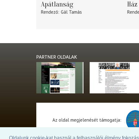
Apátlanság
Ház 
Rendező
Gál Tamás
Rend
PARTNER OLDALAK
Az oldal megjelenését támogatja:
Oldalunk cookie-kat használ a felhasználói élmény fokozásá