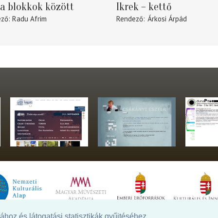
a blokkok között
Ikrek – kettő
ező
Radu Afrim
Rendező
Árkosi Árpád
hoz és látogatási statisztikák gyűjtéséhez.