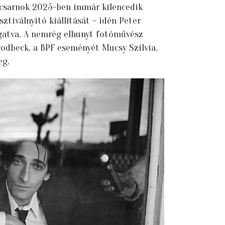
űcsarnok 2025-ben immár kilencedik
tiválnyitó kiállítását – idén Peter
gatva. A nemrég elhunyt fotóművész
rodbeck, a BPF eseményét Mucsy Szilvia,
eg.