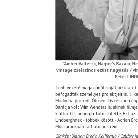
"Amber Valletta, Harper’s Bazaar, 
vintage zselatinos ezüst nagyítás / v
Peter LIN
Több vezető magazinnál, saját arculatot
befogadták személyes projektjeit is. Ki k
Madonna portréit. Ők nem kis részben éppe
Barátja volt Wim Wenders is, akinek filmje
kiállított Lindbergh-fotót ihlette. Ezt a
Lindberghnek - többek között - Adrian Bro
Műcsarnokban látható portréin.
Címkép: "Adrian Brody, Kalifornia / Californi