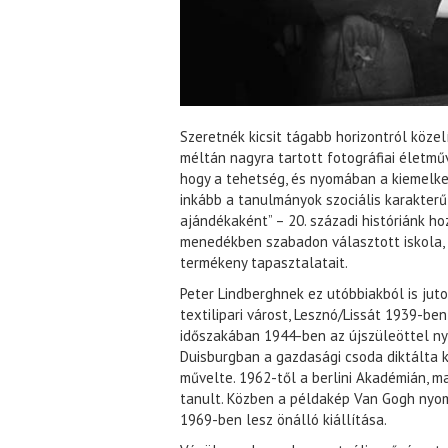
Szeretnék kicsit tágabb horizontról közel
méltán nagyra tartott fotográfiai életmű
hogy a tehetség, és nyomában a kiemelke
inkább a tanulmányok szociális karakterű
ajándékaként” – 20. századi históriánk h
menedékben szabadon választott iskola, 
termékeny tapasztalatait.
Peter Lindberghnek ez utóbbiakból is juto
textilipari várost, Lesznó/Lissát 1939-b
időszakában 1944-ben az újszüleöttel ny
Duisburgban a gazdasági csoda diktálta k
művelte. 1962-től a berlini Akadémián, m
tanult. Közben a példakép Van Gogh nyom
1969-ben lesz önálló kiállítása.