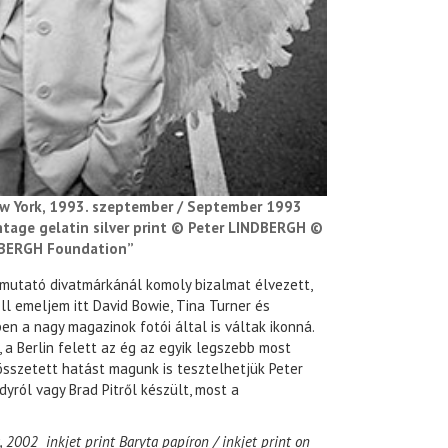
New York, 1993. szeptember / September 1993
intage gelatin silver print © Peter LINDBERGH ©
DBERGH Foundation”
 mutató divatmárkánál komoly bizalmat élvezett,
ell emeljem itt David Bowie, Tina Turner és
n a nagy magazinok fotói által is váltak ikonná.
, a Berlin felett az ég az egyik legszebb most
z összetett hatást magunk is tesztelhetjük Peter
dyról vagy Brad Pitről készült, most a
a, 2002 inkjet print Baryta papíron / inkjet print on