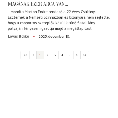
MAGÁNAK EZER ARCA VAN…
…mondta Marton Endre rendező a 22 éves Csákányi
Eszternek a Nemzeti Színházban és bizonyára nem sejtette,
hogy a csoportos szereplők közül kitűnő fiatal lány
pályáján fényesen igazolja majd a megállapítást.
2025. december 10.
Lovas Ildikó
<<
<
1
2
3
4
5
>
>>