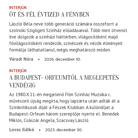
INTERJÚK
ÖT ÉS FÉL ÉVTIZED A FÉNYBEN
László Béla neve több generáció számára összeforrt a
szolnoki Szigligeti Színház előadásaival. Több mint ötvenöt
éve dolgozik a színházi háttérben, világosítóként majd
fővilágosítóként rendezők, színészek és nézők élményeit
formálja láthatatlanul, mégis meghatározó módon.
2026. december 10.
Váradi Nóra
INTERJÚK
A BUDAPEST- ORFEUMTÓL A MEGLEPETÉS
VENDÉGIG
Az 1980.X.11.-én megjelenő Film Színház Muzsika c.
művészeti újság megírta, hogy lapzárta után adták át a
Színikritikusok díját a Fészek Klubban. A különdíjat a
Budapest-Orfeum három szereplője nyerte el: Benedek
Miklós, Császár Angela, Szacsvay László.
2025. december 30.
Lovas Ildikó