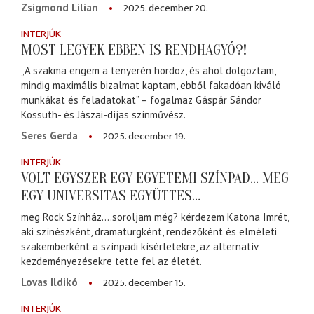
2025. december 20.
Zsigmond Lilian
INTERJÚK
MOST LEGYEK EBBEN IS RENDHAGYÓ?!
„A szakma engem a tenyerén hordoz, és ahol dolgoztam,
mindig maximális bizalmat kaptam, ebből fakadóan kiváló
munkákat és feladatokat” – fogalmaz Gáspár Sándor
Kossuth- és Jászai-díjas színművész.
2025. december 19.
Seres Gerda
INTERJÚK
VOLT EGYSZER EGY EGYETEMI SZÍNPAD… MEG
EGY UNIVERSITAS EGYÜTTES…
meg Rock Színház….soroljam még? kérdezem Katona Imrét,
aki színészként, dramaturgként, rendezőként és elméleti
szakemberként a színpadi kísérletekre, az alternatív
kezdeményezésekre tette fel az életét.
2025. december 15.
Lovas Ildikó
INTERJÚK