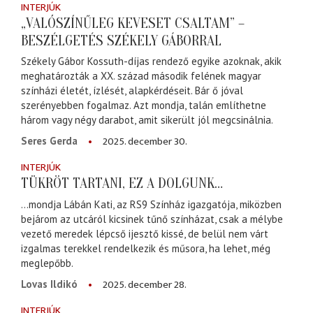
INTERJÚK
„VALÓSZÍNŰLEG KEVESET CSALTAM” –
BESZÉLGETÉS SZÉKELY GÁBORRAL
Székely Gábor Kossuth-díjas rendező egyike azoknak, akik
meghatározták a XX. század második felének magyar
színházi életét, ízlését, alapkérdéseit. Bár ő jóval
szerényebben fogalmaz. Azt mondja, talán említhetne
három vagy négy darabot, amit sikerült jól megcsinálnia.
2025. december 30.
Seres Gerda
INTERJÚK
TÜKRÖT TARTANI, EZ A DOLGUNK…
...mondja Lábán Kati, az RS9 Színház igazgatója, miközben
bejárom az utcáról kicsinek tűnő színházat, csak a mélybe
vezető meredek lépcső ijesztő kissé, de belül nem várt
izgalmas terekkel rendelkezik és műsora, ha lehet, még
meglepőbb.
2025. december 28.
Lovas Ildikó
INTERJÚK