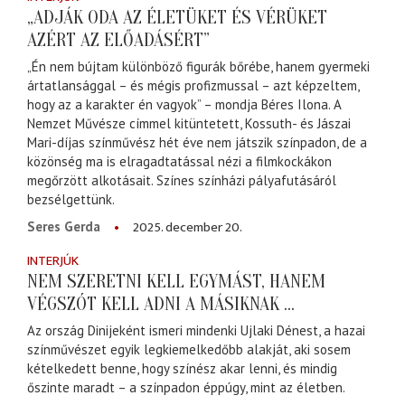
„ADJÁK ODA AZ ÉLETÜKET ÉS VÉRÜKET
AZÉRT AZ ELŐADÁSÉRT”
„Én nem bújtam különböző figurák bőrébe, hanem gyermeki
ártatlansággal – és mégis profizmussal – azt képzeltem,
hogy az a karakter én vagyok” – mondja Béres Ilona. A
Nemzet Művésze címmel kitüntetett, Kossuth- és Jászai
Mari-díjas színművész hét éve nem játszik színpadon, de a
közönség ma is elragadtatással nézi a filmkockákon
megőrzött alkotásait. Színes színházi pályafutásáról
bezsélgettünk.
2025. december 20.
Seres Gerda
INTERJÚK
NEM SZERETNI KELL EGYMÁST, HANEM
VÉGSZÓT KELL ADNI A MÁSIKNAK ...
Az ország Dinijeként ismeri mindenki Ujlaki Dénest, a hazai
színművészet egyik legkiemelkedőbb alakját, aki sosem
kételkedett benne, hogy színész akar lenni, és mindig
őszinte maradt – a színpadon éppúgy, mint az életben.