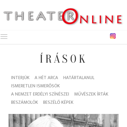
Toggle main menu visibility
ÍRÁSOK
INTERJÚK
A HÉT ARCA
HATÁRTALANUL
ISMERETLEN ISMERŐSÖK
A NEMZET ERDÉLYI SZÍNÉSZEI
MŰVÉSZEK ÍRTÁK
BESZÁMOLÓK
BESZÉLŐ KÉPEK